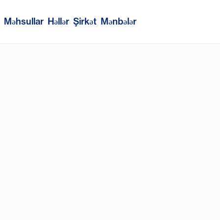
Məhsullar
Həllər
Şirkət
Mənbələr
ejimində
S göndərmə
ş axınlarınıza
mə panelinə
iz vasitəsilə
inizi, təsdiq
ın ən etibarlı
sənədləşdirilmiş
iyyəyə